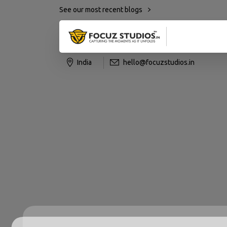
See our most recent blogs
India
hello@focuzstudios.in