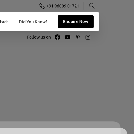
+91 96009 01721
Enquire Now
tact
Did You Know?
Follow us on