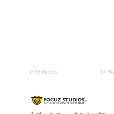
Contact us
FA
Timeless. Honest. Unscripted. We believe th