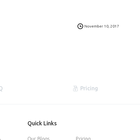
0
November 10, 2017
Q
Pricing
Quick
Links
Our Blogs
Pricing
e