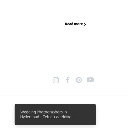
Read more
Wedding Photographers in
Hyderabad – Telugu Wedding
Photography by Focuz Studios