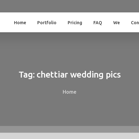
Home
Portfolio
Pricing
FAQ
We
Con
Tag:
chettiar
wedding
pics
Home